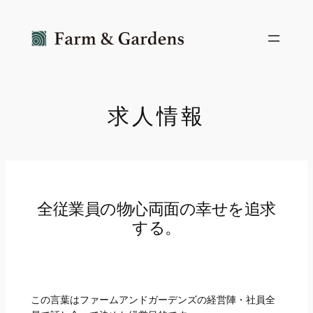
内
容
を
ス
キ
ッ
求人情報
プ
全従業員の物心両面の幸せを追求
する。
この言葉はファームアンドガーデンズの経営陣・社員全